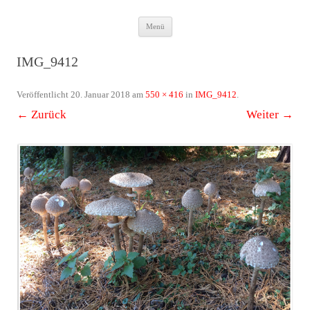
Zum
Das Neuste von JWD
Menü
Inhalt
springen
IMG_9412
Veröffentlicht
20. Januar 2018
am
550 × 416
in
IMG_9412
.
← Zurück
Weiter →