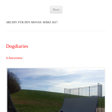
Zum
Das Neuste von JWD
Menü
Inhalt
springen
ARCHIV FÜR DEN MONAT:
MÄRZ 2017
Dogdiaries
4 Antworten