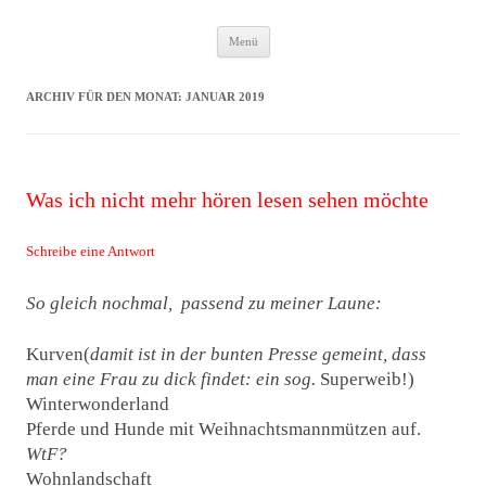
Zum
Das Neuste von JWD
Menü
Inhalt
springen
ARCHIV FÜR DEN MONAT:
JANUAR 2019
Was ich nicht mehr hören lesen sehen möchte
Schreibe eine Antwort
So gleich nochmal, passend zu meiner Laune:
Kurven(
damit ist in der bunten Presse gemeint, dass
man eine Frau zu dick findet: ein
sog.
Superweib!)
Winterwonderland
Pferde und Hunde mit Weihnachtsmannmützen auf.
WtF?
Wohnlandschaft