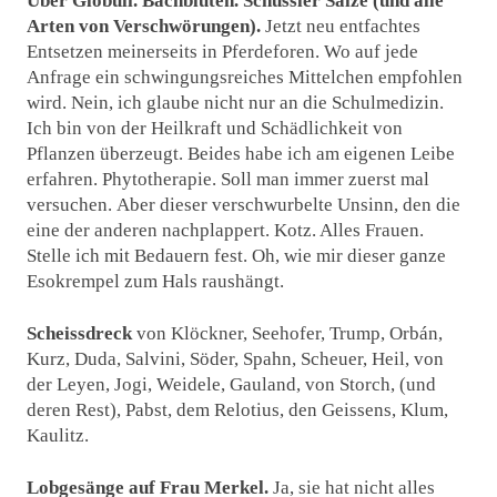
Über Globuli. Bachblüten. Schüssler Salze (und alle
Arten von Verschwörungen).
Jetzt neu entfachtes
Entsetzen meinerseits in Pferdeforen. Wo auf jede
Anfrage ein schwingungsreiches Mittelchen empfohlen
wird.
Nein, ich glaube nicht nur an die Schulmedizin.
Ich bin von der Heilkraft und Schädlichkeit von
Pflanzen überzeugt. Beides habe ich am eigenen Leibe
erfahren. Phytotherapie. Soll man immer zuerst mal
versuchen. Aber dieser verschwurbelte Unsinn, den die
eine der anderen nachplappert. Kotz. Alles Frauen.
Stelle ich mit Bedauern fest. Oh, wie mir dieser ganze
Esokrempel zum Hals raushängt.
Scheissdreck
von Klöckner, Seehofer, Trump, Orbán,
Kurz, Duda, Salvini, Söder, Spahn, Scheuer, Heil, von
der Leyen, Jogi, Weidele, Gauland, von Storch, (und
deren Rest), Pabst, dem Relotius, den Geissens, Klum,
Kaulitz.
Lobgesänge auf Frau Merkel.
Ja, sie hat nicht alles