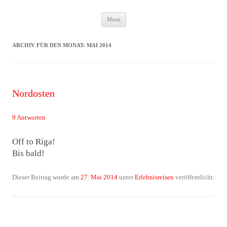
Zum
Das Neuste von JWD
Menü
Inhalt
springen
ARCHIV FÜR DEN MONAT:
MAI 2014
Nordosten
9 Antworten
Off to Riga!
Bis bald!
Dieser Beitrag wurde am
27. Mai 2014
unter
Erlebnisreisen
veröffentlicht.