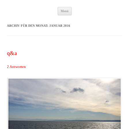
Zum
Das Neuste von JWD
Menü
Inhalt
springen
ARCHIV FÜR DEN MONAT:
JANUAR 2016
q&a
2 Antworten