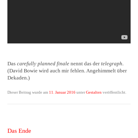
Das
carefully planned finale
nennt das der
telegraph
.
(David Bowie wird auch mir fehlen. Angehimmelt über
Dekaden.)
Dieser Beitrag wurde am
11. Januar 2016
unter
Gestalten
veröffentlicht.
Das Ende