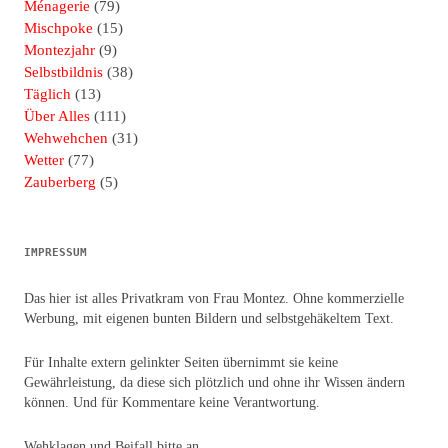
Ménagerie
(79)
Mischpoke
(15)
Montezjahr
(9)
Selbstbildnis
(38)
Täglich
(13)
Über Alles
(111)
Wehwehchen
(31)
Wetter
(77)
Zauberberg
(5)
IMPRESSUM
Das hier ist alles Privatkram von Frau Montez. Ohne kommerzielle
Werbung, mit eigenen bunten Bildern und selbstgehäkeltem Text.
Für Inhalte extern gelinkter Seiten übernimmt sie keine
Gewährleistung, da diese sich plötzlich und ohne ihr Wissen ändern
können. Und für Kommentare keine Verantwortung.
Wehklagen und Beifall bitte an