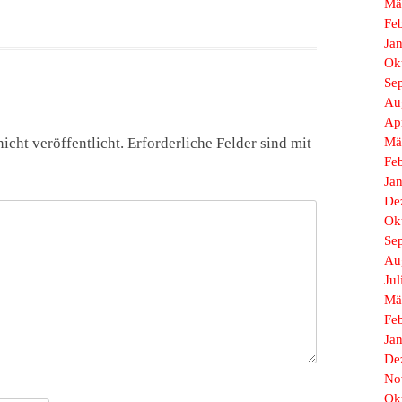
Mä
Fe
Ja
Ok
Se
Au
Ap
icht veröffentlicht.
Erforderliche Felder sind mit
Mä
Fe
Ja
De
Ok
Se
Au
Jul
Mä
Fe
Ja
De
No
Ok