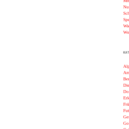
Mo
Nu
Sc
Sp
Wi
Wo
KA
Al
Am
Ber
Di
Do
Erl
Frü
Fut
Ges
Go