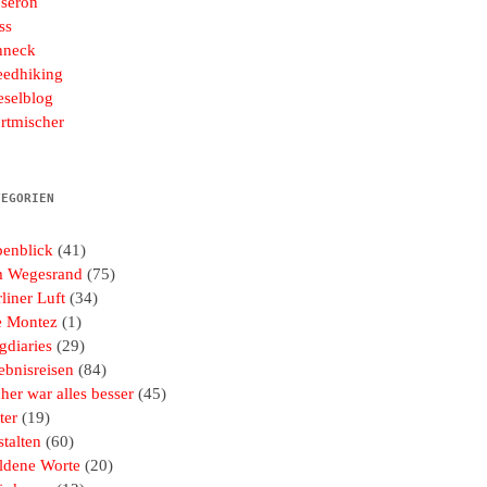
seron
ss
hneck
eedhiking
eselblog
rtmischer
TEGORIEN
penblick
(41)
 Wegesrand
(75)
liner Luft
(34)
e Montez
(1)
gdiaries
(29)
ebnisreisen
(84)
her war alles besser
(45)
ter
(19)
talten
(60)
ldene Worte
(20)