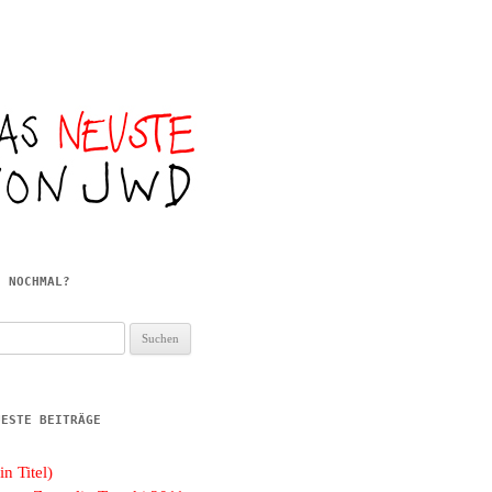
E NOCHMAL?
hen
h:
UESTE BEITRÄGE
in Titel)