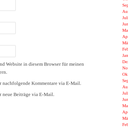
Se
Au
Jul
Ju
Ma
Ap
Mä
Fe
Ja
De
nd Website in diesem Browser für meinen
No
ern.
Ok
Se
r nachfolgende Kommentare via E-Mail.
Au
Jul
 neue Beiträge via E-Mail.
Ju
Ma
Ap
Mä
Fe