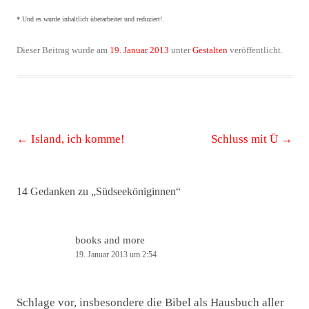
* Und es wurde inhaltlich überarbeitet und reduziert!.
Dieser Beitrag wurde am
19. Januar 2013
unter
Gestalten
veröffentlicht.
Beitrags-
←
Island, ich komme!
Schluss mit Ü
→
Navigation
14 Gedanken zu „
Südseeköniginnen
“
books and more
19. Januar 2013 um 2:54
Schlage vor, insbesondere die Bibel als Hausbuch aller