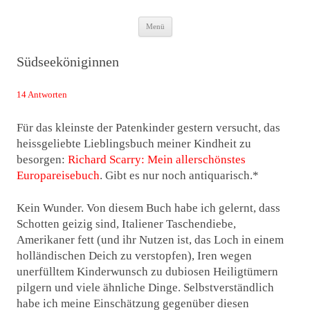
Zum
Das Neuste von JWD
Menü
Inhalt
springen
Südseeköniginnen
14 Antworten
Für das kleinste der Patenkinder gestern versucht, das
heissgeliebte Lieblingsbuch meiner Kindheit zu
besorgen:
Richard Scarry: Mein allerschönstes
Europareisebuch
. Gibt es nur noch antiquarisch.*
Kein Wunder. Von diesem Buch habe ich gelernt, dass
Schotten geizig sind, Italiener Taschendiebe,
Amerikaner fett (und ihr Nutzen ist, das Loch in einem
holländischen Deich zu verstopfen), Iren wegen
unerfülltem Kinderwunsch zu dubiosen Heiligtümern
pilgern und viele ähnliche Dinge. Selbstverständlich
habe ich meine Einschätzung gegenüber diesen