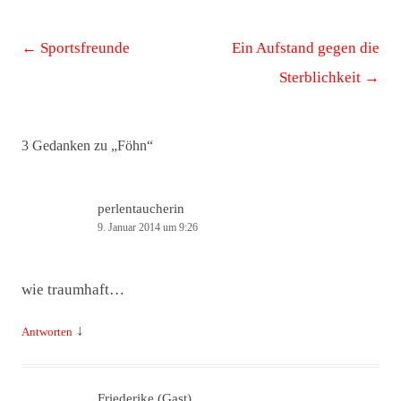
Beitrags-
←
Sportsfreunde
Ein Aufstand gegen die
Navigation
Sterblichkeit
→
3 Gedanken zu „
Föhn
“
perlentaucherin
9. Januar 2014 um 9:26
wie traumhaft…
↓
Antworten
Friederike (Gast)