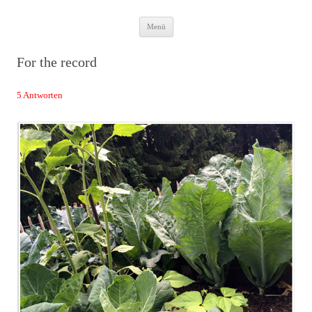
Zum
Das Neuste von JWD
Menü
Inhalt
springen
For the record
5 Antworten