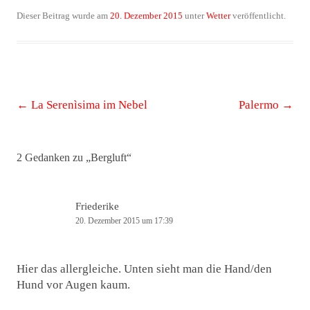
Dieser Beitrag wurde am
20. Dezember 2015
unter
Wetter
veröffentlicht.
Beitrags-
←
La Serenìsima im Nebel
Palermo
→
Navigation
2 Gedanken zu „
Bergluft
“
Friederike
20. Dezember 2015 um 17:39
Hier das allergleiche. Unten sieht man die Hand/den
Hund vor Augen kaum.