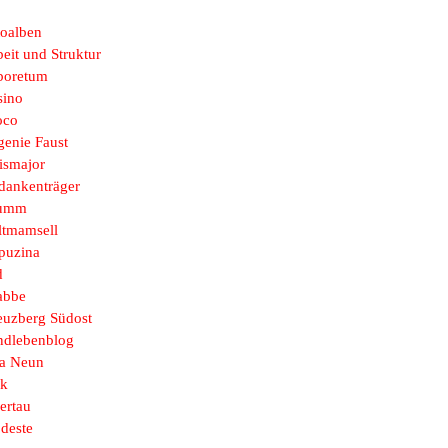
toalben
eit und Struktur
boretum
sino
oco
genie Faust
ismajor
dankenträger
umm
ltmamsell
puzina
d
abbe
euzberg Südost
ndlebenblog
sa Neun
k
ertau
deste