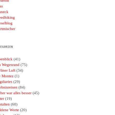
seron
ss
hneck
eedhiking
eselblog
rtmischer
TEGORIEN
penblick
(41)
 Wegesrand
(75)
liner Luft
(34)
e Montez
(1)
gdiaries
(29)
ebnisreisen
(84)
her war alles besser
(45)
ter
(19)
talten
(60)
ldene Worte
(20)