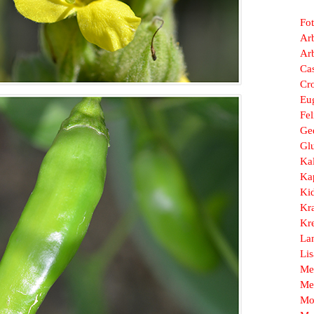
Fo
Arb
Ar
Ca
Cr
Eu
Fel
Ge
Gl
Ka
Ka
Ki
Kr
Kr
La
Li
Me
Me
Mo