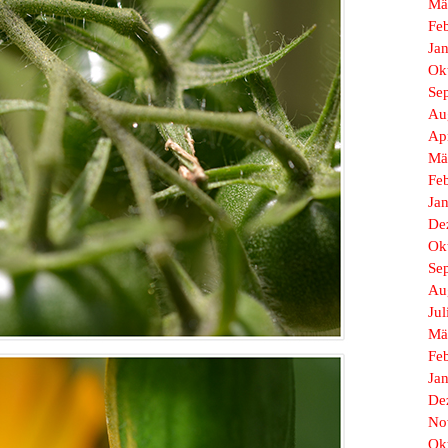
Mä
Fe
Ja
Ok
Se
Au
Ap
Mä
Fe
Ja
De
Ok
Se
Au
Jul
Mä
Fe
Ja
De
No
Ok