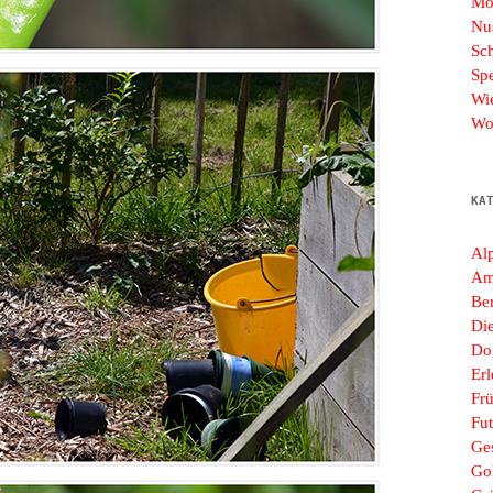
Mo
Nu
Sc
Sp
Wi
Wo
KA
Al
Am
Ber
Di
Do
Erl
Frü
Fut
Ges
Go