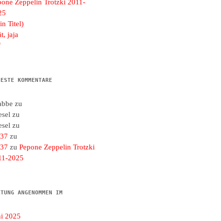
pone Zeppelin Trotzki 2011-
25
in Titel)
t, jaja
f
UESTE KOMMENTARE
abbe
zu
esel
zu
esel
zu
d37
zu
d37
zu
Pepone Zeppelin Trotzki
11-2025
LTUNG ANGENOMMEN IM
ni 2025