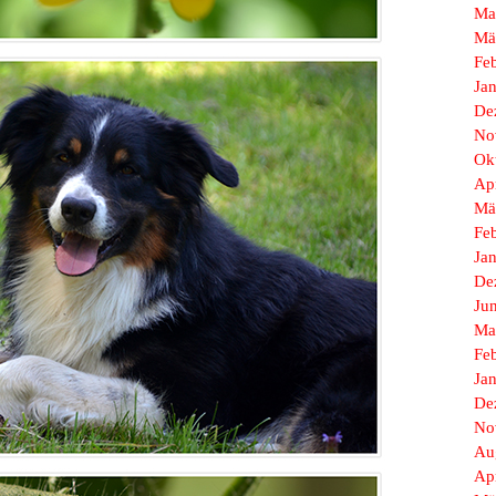
Ma
Mä
Fe
Ja
De
No
Ok
Ap
Mä
Fe
Ja
De
Ju
Ma
Fe
Ja
De
No
Au
Ap