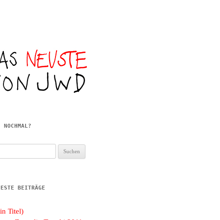
E NOCHMAL?
hen
h:
UESTE BEITRÄGE
in Titel)