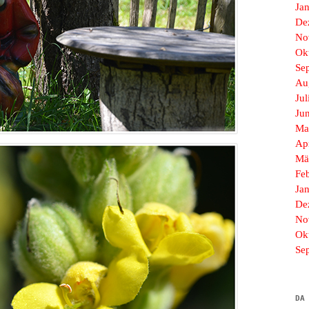
Ja
De
No
Ok
Se
Au
Jul
Ju
Ma
Ap
Mä
Fe
Ja
De
No
Ok
Se
DA