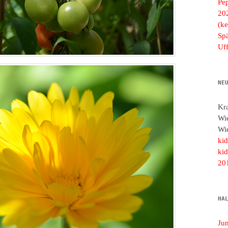
Pe
20
(ke
Spä
Uf
NE
Kr
Wi
Wi
ki
ki
20
HA
Ju