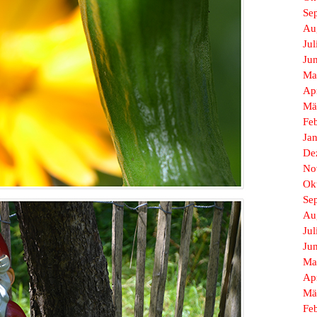
Se
Au
Jul
Ju
Ma
Ap
Mä
Fe
Ja
De
No
Ok
Se
Au
Jul
Ju
Ma
Ap
Mä
Fe