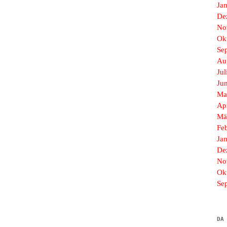
Ja
De
No
Ok
Se
Au
Jul
Ju
Ma
Ap
Mä
Fe
Ja
De
No
Ok
Se
DA