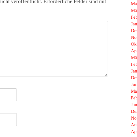
icht veröffentlicht.
Erforderliche Felder sind mit
Ma
Mä
Fe
Ja
De
No
Ok
Ap
Mä
Fe
Ja
De
Ju
Ma
Fe
Ja
De
No
Au
Ap