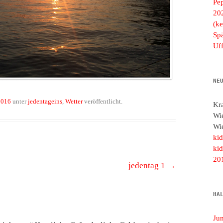
Pe
20
(ke
Spä
Uf
NE
2016
unter
jedentageins
,
Wetter
veröffentlicht.
Kr
Wi
Wi
ki
ki
20
jedentag 1
→
HA
Ju