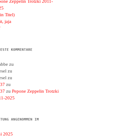
pone Zeppelin Trotzki 2011-
25
in Titel)
t, jaja
f
UESTE KOMMENTARE
abbe
zu
esel
zu
esel
zu
d37
zu
d37
zu
Pepone Zeppelin Trotzki
11-2025
LTUNG ANGENOMMEN IM
ni 2025