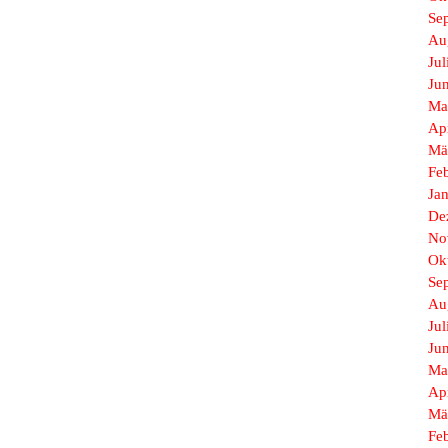
Se
Au
Jul
Ju
Ma
Ap
Mä
Fe
Ja
De
No
Ok
Se
Au
Jul
Ju
Ma
Ap
Mä
Fe