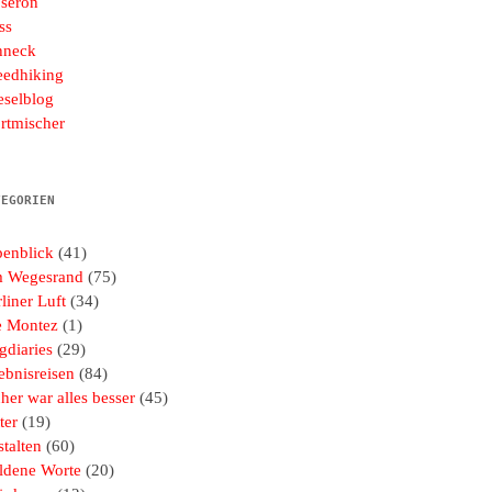
seron
ss
hneck
eedhiking
eselblog
rtmischer
TEGORIEN
penblick
(41)
 Wegesrand
(75)
liner Luft
(34)
e Montez
(1)
gdiaries
(29)
ebnisreisen
(84)
her war alles besser
(45)
ter
(19)
talten
(60)
ldene Worte
(20)