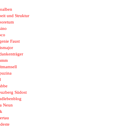
toalben
eit und Struktur
boretum
sino
oco
genie Faust
ismajor
dankenträger
umm
ltmamsell
puzina
d
abbe
euzberg Südost
ndlebenblog
sa Neun
k
ertau
deste