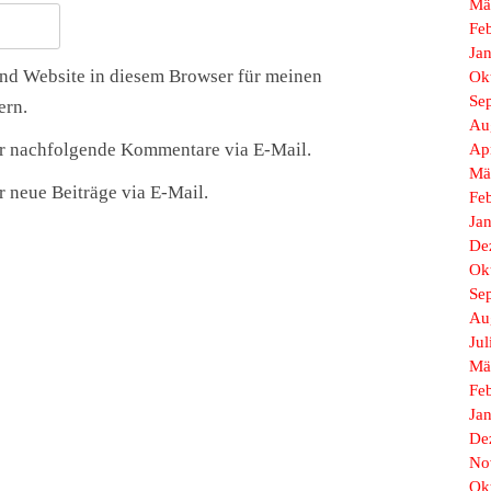
Mä
Fe
Ja
nd Website in diesem Browser für meinen
Ok
Se
ern.
Au
r nachfolgende Kommentare via E-Mail.
Ap
Mä
 neue Beiträge via E-Mail.
Fe
Ja
De
Ok
Se
Au
Jul
Mä
Fe
Ja
De
No
Ok