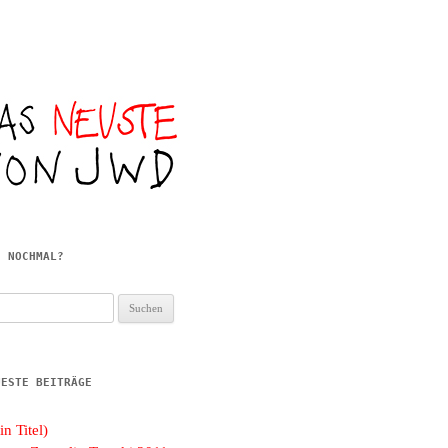
E NOCHMAL?
hen
h:
UESTE BEITRÄGE
in Titel)