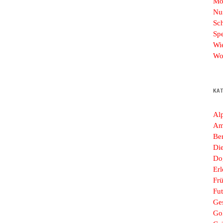
Mo
Nu
Sc
Sp
Wi
Wo
KA
Al
Am
Ber
Di
Do
Erl
Frü
Fut
Ges
Go