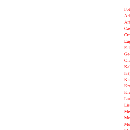
Fo
Arb
Ar
Ca
Cr
Eu
Fel
Ge
Gl
Ka
Ka
Ki
Kr
Kr
La
Li
Me
Me
Mo