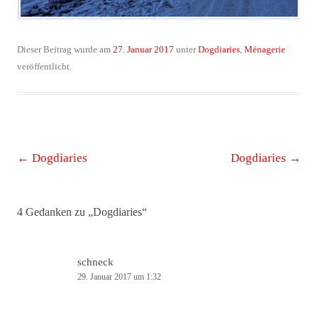
Dieser Beitrag wurde am
27. Januar 2017
unter
Dogdiaries
,
Ménagerie
veröffentlicht.
Beitrags-
←
Dogdiaries
Dogdiaries
→
Navigation
4 Gedanken zu „
Dogdiaries
“
schneck
29. Januar 2017 um 1:32