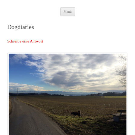
Zum
Das Neuste von JWD
Menü
Inhalt
springen
Dogdiaries
Schreibe eine Antwort