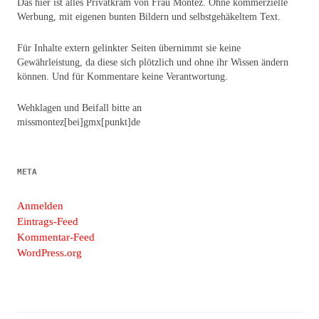
Das hier ist alles Privatkram von Frau Montez. Ohne kommerzielle
Werbung, mit eigenen bunten Bildern und selbstgehäkeltem Text.
Für Inhalte extern gelinkter Seiten übernimmt sie keine
Gewährleistung, da diese sich plötzlich und ohne ihr Wissen ändern
können. Und für Kommentare keine Verantwortung.
Wehklagen und Beifall bitte an
missmontez[bei]gmx[punkt]de
META
Anmelden
Eintrags-Feed
Kommentar-Feed
WordPress.org