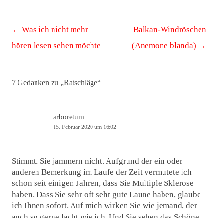
Beitrags-
←
Was ich nicht mehr
Balkan-Windröschen
Navigation
hören lesen sehen möchte
(Anemone blanda)
→
7 Gedanken zu „
Ratschläge
“
arboretum
15. Februar 2020 um 16:02
Stimmt, Sie jammern nicht. Aufgrund der ein oder
anderen Bemerkung im Laufe der Zeit vermutete ich
schon seit einigen Jahren, dass Sie Multiple Sklerose
haben. Dass Sie sehr oft sehr gute Laune haben, glaube
ich Ihnen sofort. Auf mich wirken Sie wie jemand, der
auch so gerne lacht wie ich. Und Sie sehen das Schöne.