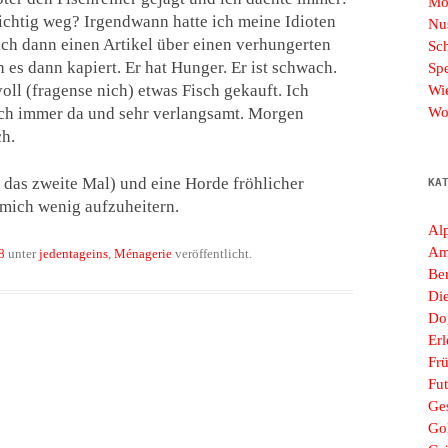
Mo
richtig weg? Irgendwann hatte ich meine Idioten
Nu
ch dann einen Artikel über einen verhungerten
Sc
 es dann kapiert. Er hat Hunger. Er ist schwach.
Sp
ll (fragense nich) etwas Fisch gekauft. Ich
Wi
 noch immer da und sehr verlangsamt. Morgen
Wo
h.
 das zweite Mal) und eine Horde fröhlicher
KA
ich wenig aufzuheitern.
Al
Am
8
unter
jedentageins
,
Ménagerie
veröffentlicht.
Ber
Di
Do
Erl
Frü
Fut
Ges
Go