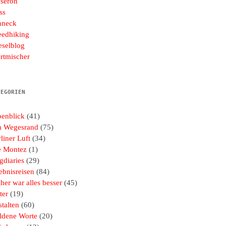
seron
ss
hneck
eedhiking
eselblog
rtmischer
TEGORIEN
penblick
(41)
 Wegesrand
(75)
liner Luft
(34)
e Montez
(1)
gdiaries
(29)
ebnisreisen
(84)
her war alles besser
(45)
ter
(19)
talten
(60)
ldene Worte
(20)