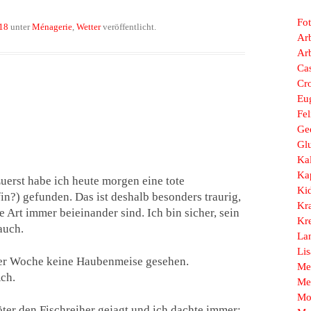
Fo
18
unter
Ménagerie
,
Wetter
veröffentlicht.
Arb
Ar
Ca
Cr
Eu
Fel
Ge
Gl
Ka
Ka
 Zuerst habe ich heute morgen eine tote
Ki
?) gefunden. Das ist deshalb besonders traurig,
Kr
 Art immer beieinander sind. Ich bin sicher, sein
Kr
auch.
La
Li
ner Woche keine Haubenmeise gesehen.
Me
Ach.
Me
Mo
ter den Fischreiher gejagt und ich dachte immer: