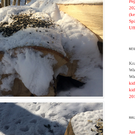
Pe
20
(ke
Spä
Uf
NE
Kr
Wi
Wi
ki
ki
20
HA
Ju