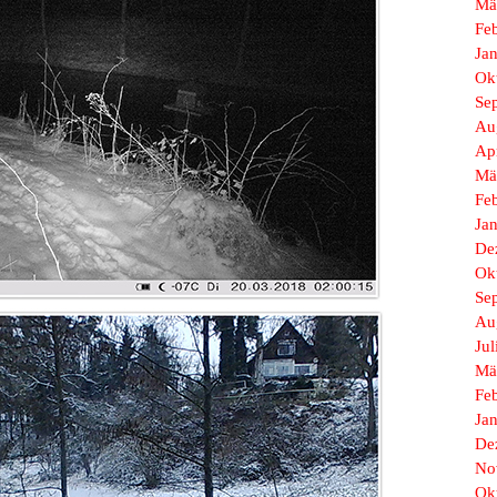
Mä
Fe
Ja
Ok
Se
Au
Ap
Mä
Fe
Ja
De
Ok
Se
Au
Jul
Mä
Fe
Ja
De
No
Ok