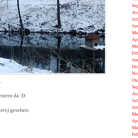
Se
Au
Jul
Ju
Ma
Ap
Mä
Fe
Ja
De
No
Ok
.
Se
Au
stern da :D
Jul
Ju
ers) gesehen:
Ma
Ap
Mä
Fe