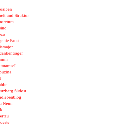
toalben
eit und Struktur
boretum
sino
oco
genie Faust
ismajor
dankenträger
umm
ltmamsell
puzina
d
abbe
euzberg Südost
ndlebenblog
sa Neun
k
ertau
deste