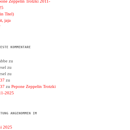
pone Zeppelin Trotzki 2011-
25
in Titel)
t, jaja
f
UESTE KOMMENTARE
abbe
zu
esel
zu
esel
zu
d37
zu
d37
zu
Pepone Zeppelin Trotzki
11-2025
LTUNG ANGENOMMEN IM
ni 2025