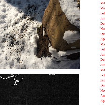
Ma
Mä
Fe
Ja
De
No
Ok
Ap
Mä
Fe
Ja
De
Ju
Ma
Fe
Ja
De
No
Au
Ap