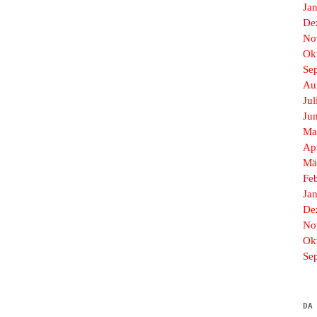
Ja
De
No
Ok
Se
Au
Jul
Ju
Ma
Ap
Mä
Fe
Ja
De
No
Ok
Se
DA