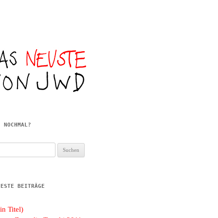
E NOCHMAL?
hen
h:
UESTE BEITRÄGE
in Titel)