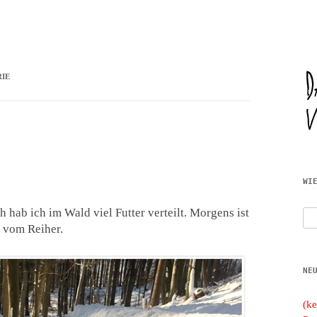
Zum
JWD
Inhalt
IE
springen
WI
hab ich im Wald viel Futter verteilt. Morgens ist
Suc
 vom Reiher.
nac
NE
(ke