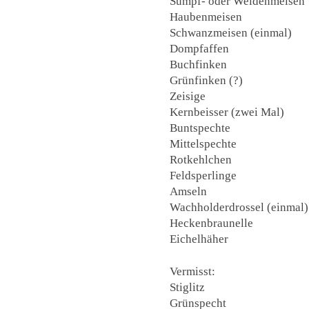
Sumpf- oder Weidenmeisen
Haubenmeisen
Schwanzmeisen (einmal)
Dompfaffen
Buchfinken
Grünfinken (?)
Zeisige
Kernbeisser (zwei Mal)
Buntspechte
Mittelspechte
Rotkehlchen
Feldsperlinge
Amseln
Wachholderdrossel (einmal)
Heckenbraunelle
Eichelhäher
Vermisst:
Stiglitz
Grünspecht