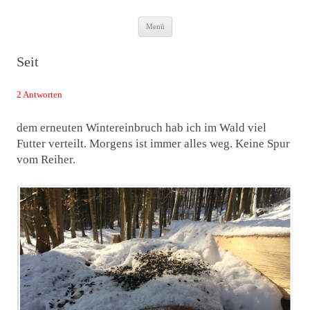
Zum
Das Neuste von JWD
Menü
Inhalt
springen
Seit
2 Antworten
dem erneuten Wintereinbruch hab ich im Wald viel
Futter verteilt. Morgens ist immer alles weg. Keine Spur
vom Reiher.