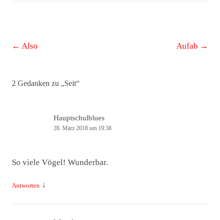
Beitrags-
←
Also
Aufab
→
Navigation
2 Gedanken zu „
Seit
“
Hauptschulblues
28. März 2018 um 19:38
So viele Vögel! Wunderbar.
↓
Antworten