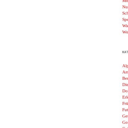
Mo
Nu
Sc
Sp
Wi
Wo
KA
Al
Am
Ber
Di
Do
Erl
Frü
Fut
Ges
Go