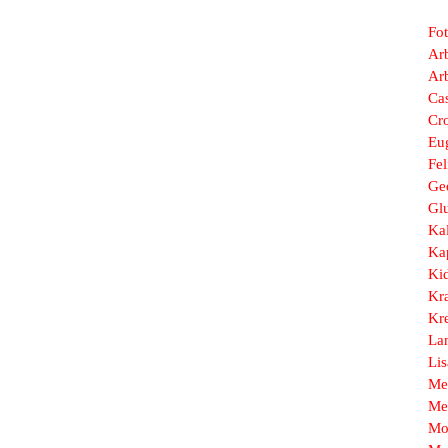
Fo
Arb
Ar
Ca
Cr
Eu
Fel
Ge
Gl
Ka
Ka
Ki
Kr
Kr
La
Li
Me
Me
Mo