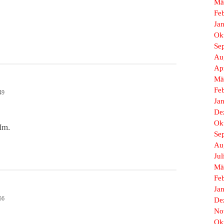
Mä
Fe
Ja
Ok
Se
Au
Ap
Mä
Fe
49
Ja
De
Ok
Hm.
Se
Au
Jul
Mä
Fe
Ja
56
De
No
Ok