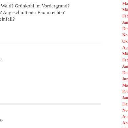
Ma
 Wald? Grünkohl im Vordergrund?
Mä
? Angeschnittener Baum rechts?
Fe
infall?
Ja
De
No
Ok
Ap
Mä
14
Fe
Ja
De
Ju
Ma
Fe
Ja
De
No
Au
46
Ap