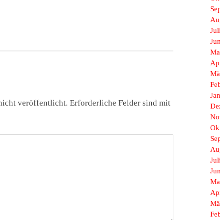
Se
Au
Jul
Ju
Ma
Ap
Mä
Fe
Ja
icht veröffentlicht.
Erforderliche Felder sind mit
De
No
Ok
Se
Au
Jul
Ju
Ma
Ap
Mä
Fe