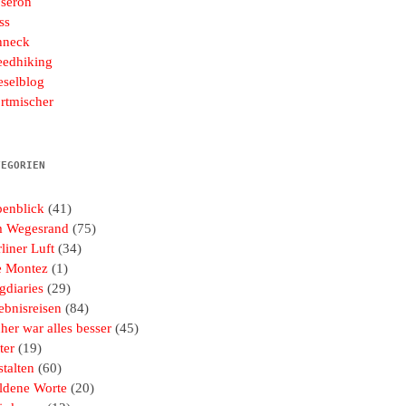
seron
ss
hneck
eedhiking
eselblog
rtmischer
TEGORIEN
penblick
(41)
 Wegesrand
(75)
liner Luft
(34)
e Montez
(1)
gdiaries
(29)
ebnisreisen
(84)
her war alles besser
(45)
ter
(19)
talten
(60)
ldene Worte
(20)