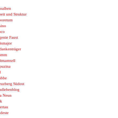
toalben
eit und Struktur
boretum
sino
oco
genie Faust
ismajor
dankenträger
umm
ltmamsell
puzina
d
abbe
euzberg Südost
ndlebenblog
sa Neun
k
ertau
deste