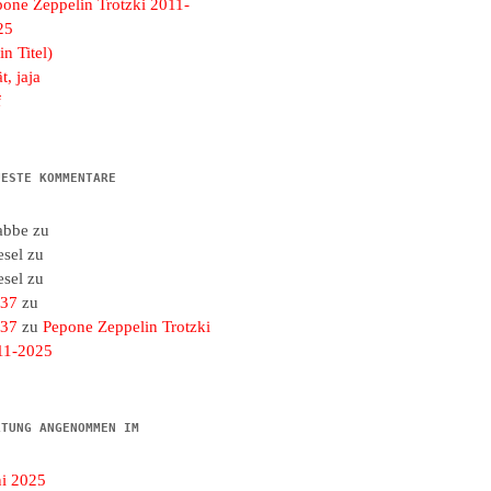
pone Zeppelin Trotzki 2011-
25
in Titel)
t, jaja
f
UESTE KOMMENTARE
abbe
zu
esel
zu
esel
zu
d37
zu
d37
zu
Pepone Zeppelin Trotzki
11-2025
LTUNG ANGENOMMEN IM
ni 2025