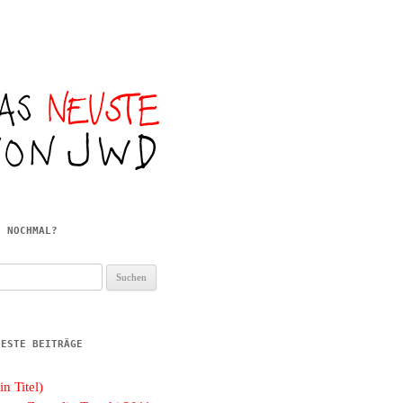
E NOCHMAL?
hen
h:
UESTE BEITRÄGE
in Titel)