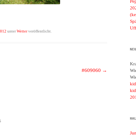
Pe
20
(ke
Spä
Uf
2012
unter
Wetter
veröffentlicht.
NE
Kr
#609060
→
Wi
Wi
ki
ki
20
HA
5
Ju