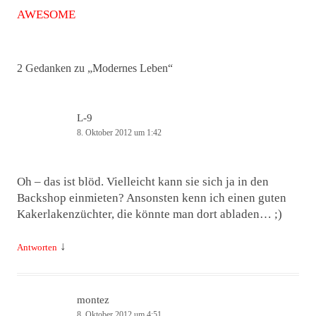
Navigation
AWESOME
2 Gedanken zu „
Modernes Leben
“
L-9
8. Oktober 2012 um 1:42
Oh – das ist blöd. Vielleicht kann sie sich ja in den
Backshop einmieten? Ansonsten kenn ich einen guten
Kakerlakenzüchter, die könnte man dort abladen… ;)
↓
Antworten
montez
8. Oktober 2012 um 4:51