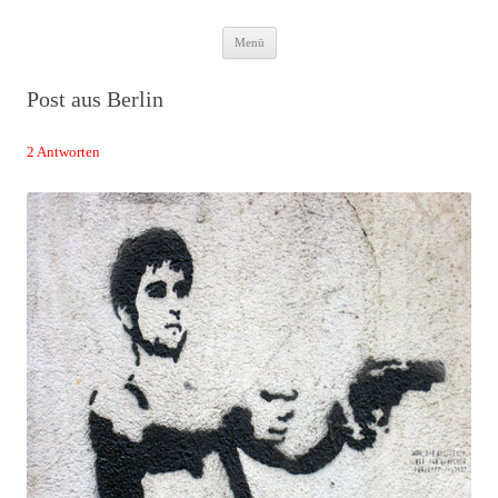
Zum
Das Neuste von JWD
Menü
Inhalt
springen
Post aus Berlin
2 Antworten