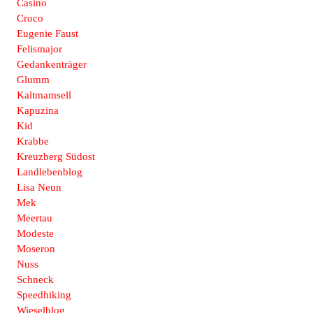
Casino
Croco
Eugenie Faust
Felismajor
Gedankenträger
Glumm
Kaltmamsell
Kapuzina
Kid
Krabbe
Kreuzberg Südost
Landlebenblog
Lisa Neun
Mek
Meertau
Modeste
Moseron
Nuss
Schneck
Speedhiking
Wieselblog