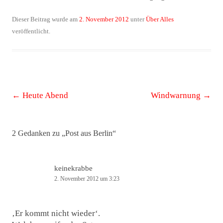
Dieser Beitrag wurde am
2. November 2012
unter
Über Alles
veröffentlicht.
Beitrags-
←
Heute Abend
Windwarnung
→
Navigation
2 Gedanken zu „
Post aus Berlin
“
keinekrabbe
2. November 2012 um 3:23
‚Er kommt nicht wieder‘.