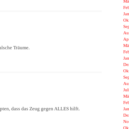
Mä
Fe
Ja
Ok
Se
Au
Ap
Mä
falsche Träume.
Fe
Ja
De
Ok
Se
Au
Jul
Mä
Fe
ten, dass das Zeug gegen ALLES hilft.
Ja
De
No
Ok