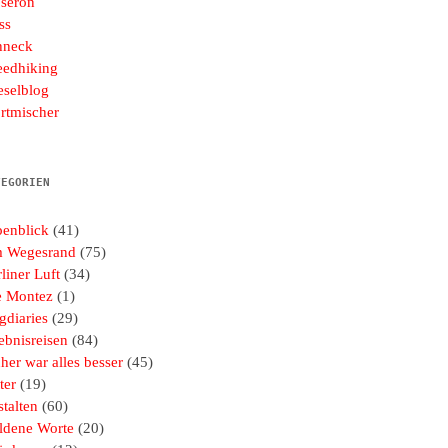
seron
ss
hneck
eedhiking
eselblog
rtmischer
TEGORIEN
penblick
(41)
 Wegesrand
(75)
liner Luft
(34)
e Montez
(1)
gdiaries
(29)
ebnisreisen
(84)
her war alles besser
(45)
ter
(19)
talten
(60)
ldene Worte
(20)