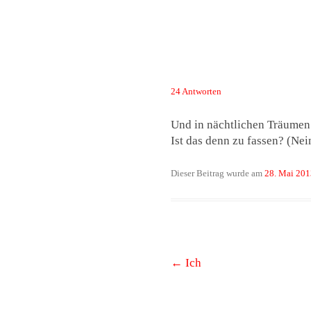
Das Neuste von 
24 Antworten
Und in nächtlichen Träumen
Ist das denn zu fassen? (Nein
Dieser Beitrag wurde am
28. Mai 201
Beitrags-
←
Ich
Navigation