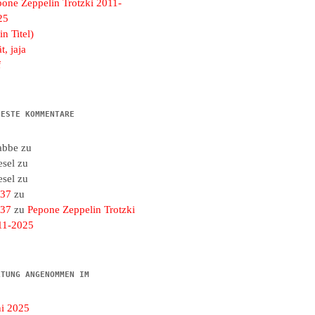
pone Zeppelin Trotzki 2011-
25
in Titel)
t, jaja
f
UESTE KOMMENTARE
abbe
zu
esel
zu
esel
zu
d37
zu
d37
zu
Pepone Zeppelin Trotzki
11-2025
LTUNG ANGENOMMEN IM
ni 2025