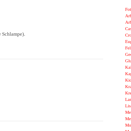
Fo
Arb
Ar
Ca
e Schlampe).
Cr
Eu
Fel
Ge
Gl
Ka
Ka
Ki
Kr
Kr
La
Li
Me
Me
Mo