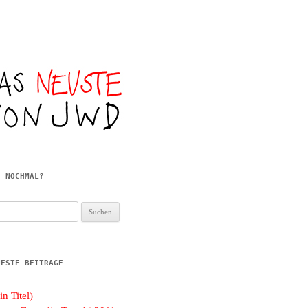
E NOCHMAL?
hen
h:
UESTE BEITRÄGE
in Titel)