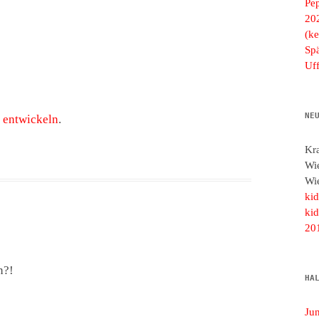
Pe
20
(ke
Spä
Uf
NE
t
entwickeln
.
Kr
Wi
Wi
ki
ki
20
n?!
HA
Ju