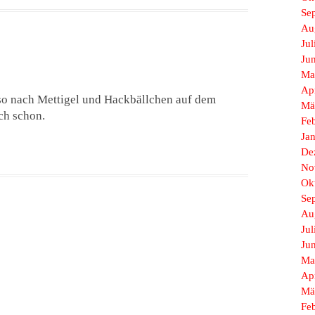
Se
Au
Jul
Ju
Ma
Ap
so nach Mettigel und Hackbällchen auf dem
Mä
ch schon.
Fe
Ja
De
No
Ok
Se
Au
Jul
Ju
Ma
Ap
Mä
Fe