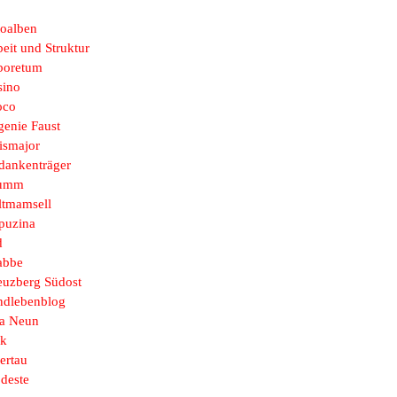
toalben
eit und Struktur
boretum
sino
oco
genie Faust
ismajor
dankenträger
umm
ltmamsell
puzina
d
abbe
euzberg Südost
ndlebenblog
sa Neun
k
ertau
deste