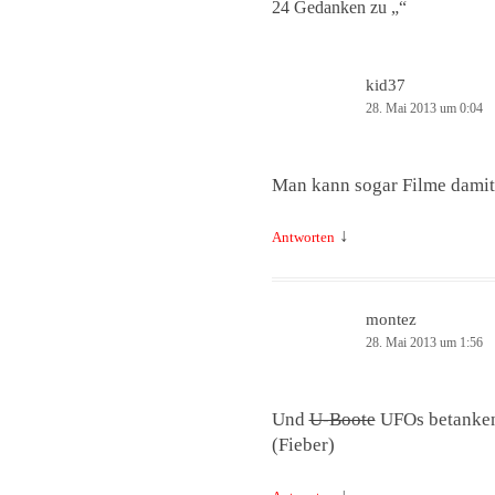
24 Gedanken zu „
“
kid37
28. Mai 2013 um 0:04
Man kann sogar Filme dami
↓
Antworten
montez
28. Mai 2013 um 1:56
Und
U-Boote
UFOs betanke
(Fieber)