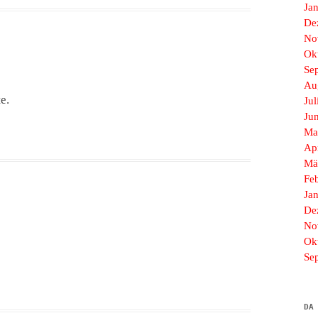
Ja
De
No
Ok
Se
Au
e.
Jul
Ju
Ma
Ap
Mä
Fe
Ja
De
No
Ok
Se
DA