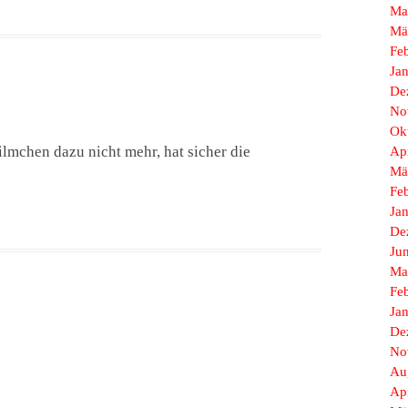
Ma
Mä
Fe
Ja
De
No
Ok
Filmchen dazu nicht mehr, hat sicher die
Ap
Mä
Fe
Ja
De
Ju
Ma
Fe
Ja
De
No
Au
Ap