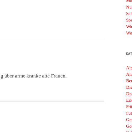
Mo
Nu
Sc
Sp
Wi
Wo
KA
Al
Am
tig über arme kranke alte Frauen.
Ber
Di
Do
Erl
Frü
Fut
Ges
Go