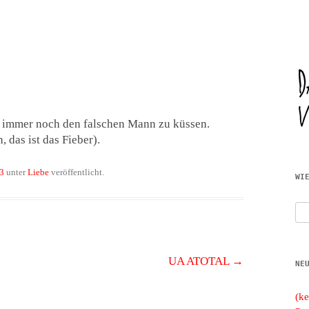
Zum
JWD
Inhalt
springen
 immer noch den falschen Mann zu küssen.
, das ist das Fieber).
3
unter
Liebe
veröffentlicht.
WI
Suc
nac
UA ATOTAL
→
NE
(ke