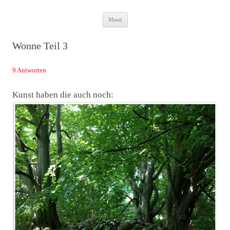
Zum
Das Neuste von JWD
Menü
Inhalt
springen
Wonne Teil 3
9 Antworten
Kunst haben die auch noch: