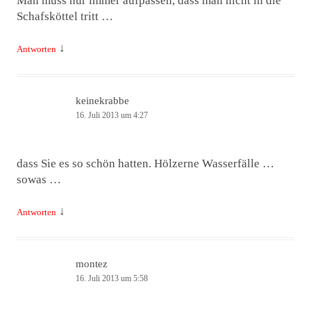
Man muss nur immer aufpassen, dass man nicht in die
Schafsköttel tritt …
↓
Antworten
keinekrabbe
16. Juli 2013 um 4:27
dass Sie es so schön hatten. Hölzerne Wasserfälle …
sowas …
↓
Antworten
montez
16. Juli 2013 um 5:58