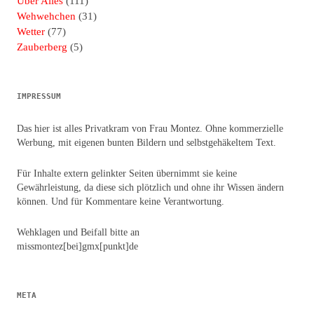
Über Alles
(111)
Wehwehchen
(31)
Wetter
(77)
Zauberberg
(5)
IMPRESSUM
Das hier ist alles Privatkram von Frau Montez. Ohne kommerzielle
Werbung, mit eigenen bunten Bildern und selbstgehäkeltem Text.
Für Inhalte extern gelinkter Seiten übernimmt sie keine
Gewährleistung, da diese sich plötzlich und ohne ihr Wissen ändern
können. Und für Kommentare keine Verantwortung.
Wehklagen und Beifall bitte an
missmontez[bei]gmx[punkt]de
META