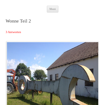
Zum
Das Neuste von JWD
Menü
Inhalt
springen
Wonne Teil 2
3 Antworten