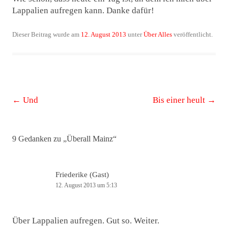
Lappalien aufregen kann. Danke dafür!
Dieser Beitrag wurde am
12. August 2013
unter
Über Alles
veröffentlicht.
Beitrags-
←
Und
Bis einer heult
→
Navigation
9 Gedanken zu „
Überall Mainz
“
Friederike (Gast)
12. August 2013 um 5:13
Über Lappalien aufregen. Gut so. Weiter.