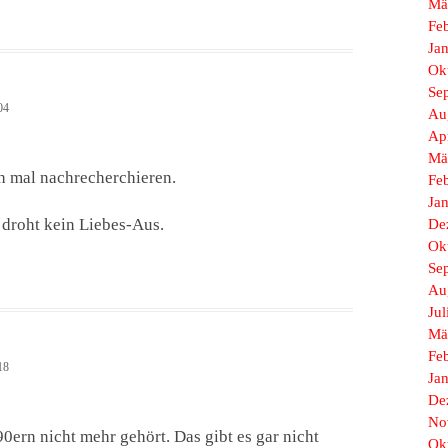
Mä
Fe
Ja
Ok
Se
04
Au
Ap
Mä
h mal nachrecherchieren.
Fe
Ja
 droht kein Liebes-Aus.
De
Ok
Se
Au
Jul
Mä
Fe
18
Ja
De
No
0ern nicht mehr gehört. Das gibt es gar nicht
Ok