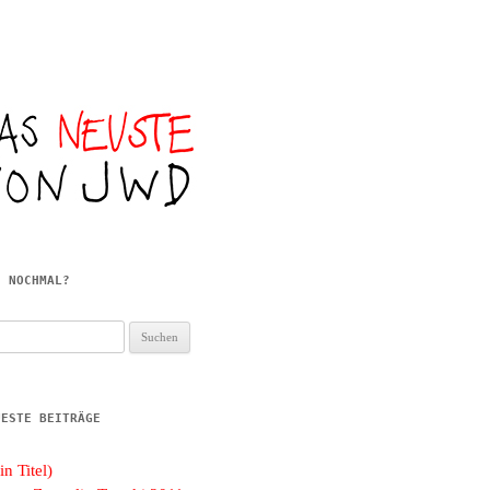
E NOCHMAL?
hen
h:
UESTE BEITRÄGE
in Titel)