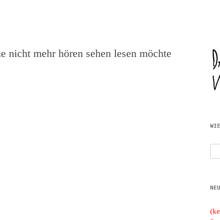
Zum
JWD
Inhalt
e nicht mehr hören sehen lesen möchte
springen
WI
Suc
nac
NE
(ke