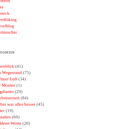
seron
ss
hneck
eedhiking
eselblog
rtmischer
TEGORIEN
penblick
(41)
 Wegesrand
(75)
liner Luft
(34)
e Montez
(1)
gdiaries
(29)
ebnisreisen
(84)
her war alles besser
(45)
ter
(19)
talten
(60)
ldene Worte
(20)