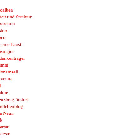
toalben
eit und Struktur
boretum
sino
oco
genie Faust
ismajor
dankenträger
umm
ltmamsell
puzina
d
abbe
euzberg Südost
ndlebenblog
sa Neun
k
ertau
deste