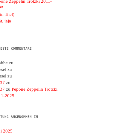
pone Zeppelin Trotzki 2011-
25
in Titel)
t, jaja
f
UESTE KOMMENTARE
abbe
zu
esel
zu
esel
zu
d37
zu
d37
zu
Pepone Zeppelin Trotzki
11-2025
LTUNG ANGENOMMEN IM
ni 2025