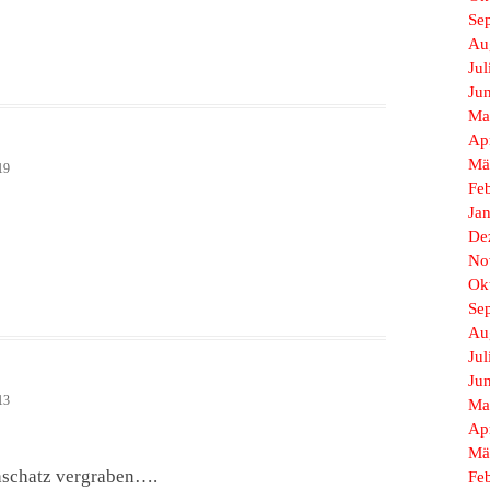
Se
Au
Jul
Ju
Ma
Ap
Mä
19
Fe
Ja
De
No
Ok
Se
Au
Jul
Ju
13
Ma
Ap
Mä
chschatz vergraben….
Fe