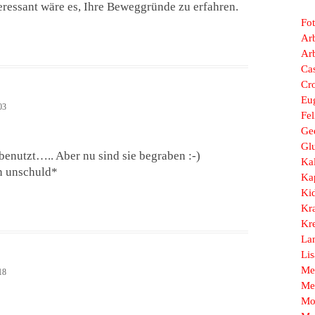
eressant wäre es, Ihre Beweggründe zu erfahren.
Fo
Arb
Ar
Ca
Cr
Eu
03
Fel
Ge
Gl
enutzt….. Aber nu sind sie begraben :-)
Ka
n unschuld*
Ka
Ki
Kr
Kr
La
Li
Me
18
Me
Mo