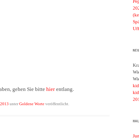
Pe
20
(ke
Spä
Uf
NE
Kr
Wi
Wi
ki
aben, gehen Sie bitte
hier
entlang.
ki
20
 2013
unter
Goldene Worte
veröffentlicht.
HA
Ju