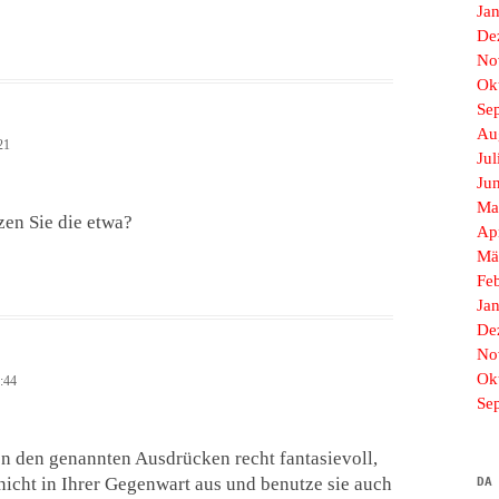
Ja
De
No
Ok
Se
Au
21
Jul
Ju
Ma
en Sie die etwa?
Ap
Mä
Fe
Ja
De
No
Ok
:44
Se
von den genannten Ausdrücken recht fantasievoll,
 nicht in Ihrer Gegenwart aus und benutze sie auch
DA