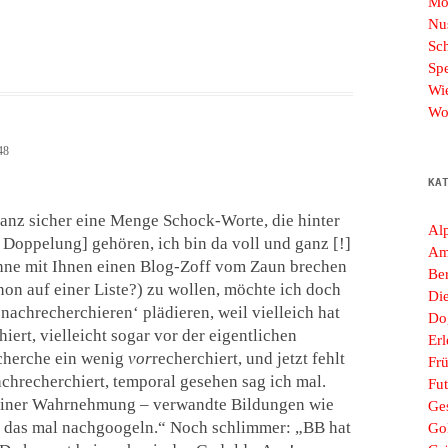
Mo
Nu
Sc
Sp
Wi
Wo
48
KA
anz sicher eine Menge Schock-Worte, die hinter
Al
Doppelung] gehören, ich bin da voll und ganz [!]
Am
 ohne mit Ihnen einen Blog-Zoff vom Zaun brechen
Ber
chon auf einer Liste?) zu wollen, möchte ich doch
Di
nachrecherchieren‘ plädieren, weil vielleich hat
Do
iert, vielleicht sogar vor der eigentlichen
Erl
cherche ein wenig
vor
recherchiert, und jetzt fehlt
Frü
achrecherchiert, temporal gesehen sag ich mal.
Fut
meiner Wahrnehmung – verwandte Bildungen wie
Ges
!] das mal nachgoogeln.“ Noch schlimmer: „BB hat
Go