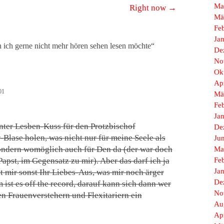
Ma
Right now
→
Mä
Fe
Ja
ich gerne nicht mehr hören sehen lesen möchte
“
De
No
Ok
Ap
01
Mä
Fe
Ja
nter Lesben-Kuss für den Protzbischof
De
r-Blase holen, was nicht nur für meine Seele als
Ju
ondern womöglich auch für Den da (der war doch
Ma
apst, im Gegensatz zu mir). Aber das darf ich ja
Fe
Ja
ht mir sonst Ihr Liebes-Aus, was mir noch ärger
De
 ist es off the record, darauf kann sich dann wer
No
n Frauenverstehern und Flexitariern ein
Au
Ap