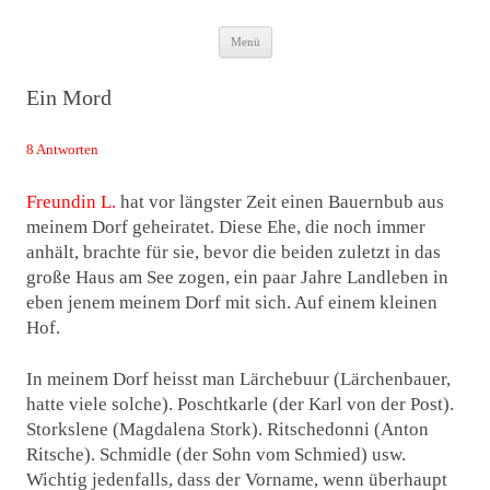
Zum
Das Neuste von JWD
Menü
Inhalt
springen
Ein Mord
8 Antworten
Freundin L.
hat vor längster Zeit einen Bauernbub aus
meinem Dorf geheiratet. Diese Ehe, die noch immer
anhält, brachte für sie, bevor die beiden zuletzt in das
große Haus am See zogen, ein paar Jahre Landleben in
eben jenem meinem Dorf mit sich. Auf einem kleinen
Hof.
In meinem Dorf heisst man Lärchebuur (Lärchenbauer,
hatte viele solche). Poschtkarle (der Karl von der Post).
Storkslene (Magdalena Stork). Ritschedonni (Anton
Ritsche). Schmidle (der Sohn vom Schmied) usw.
Wichtig jedenfalls, dass der Vorname, wenn überhaupt