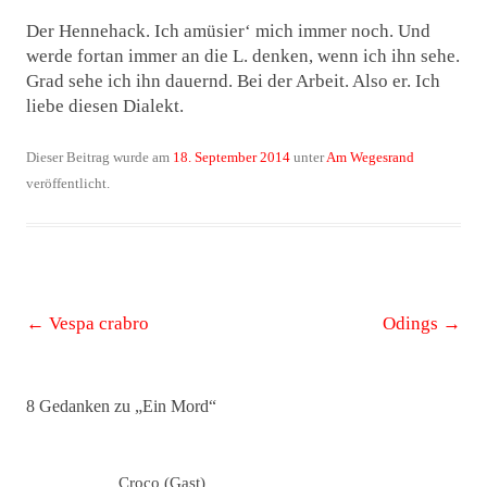
Der Hennehack. Ich amüsier‘ mich immer noch. Und
werde fortan immer an die L. denken, wenn ich ihn sehe.
Grad sehe ich ihn dauernd. Bei der Arbeit. Also er. Ich
liebe diesen Dialekt.
Dieser Beitrag wurde am
18. September 2014
unter
Am Wegesrand
veröffentlicht.
Beitrags-
←
Vespa crabro
Odings
→
Navigation
8 Gedanken zu „
Ein Mord
“
Croco (Gast)