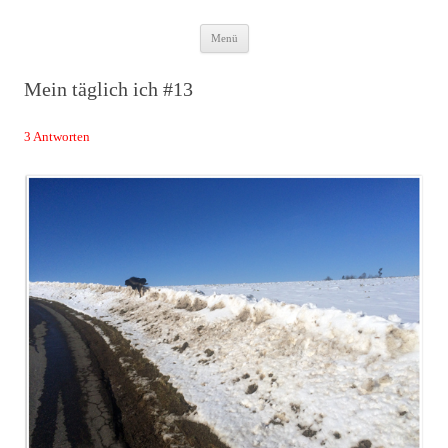
Zum
Das Neuste von JWD
Menü
Inhalt
springen
Mein täglich ich #13
3 Antworten