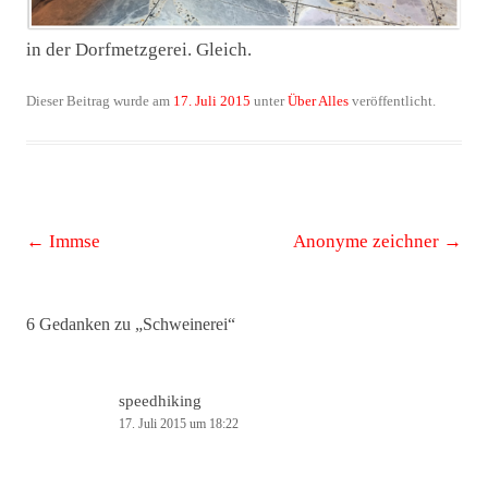
in der Dorfmetzgerei. Gleich.
Dieser Beitrag wurde am
17. Juli 2015
unter
Über Alles
veröffentlicht.
Beitrags-
←
Immse
Anonyme zeichner
→
Navigation
6 Gedanken zu „
Schweinerei
“
speedhiking
17. Juli 2015 um 18:22