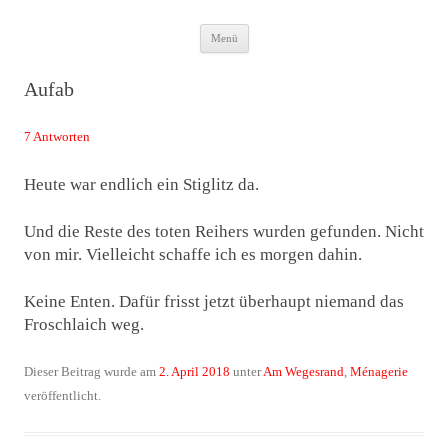
Zum
Das Neuste von JWD
Menü
Inhalt
springen
Aufab
7 Antworten
Heute war endlich ein Stiglitz da.
Und die Reste des toten Reihers wurden gefunden. Nicht
von mir. Vielleicht schaffe ich es morgen dahin.
Keine Enten. Dafür frisst jetzt überhaupt niemand das
Froschlaich weg.
Dieser Beitrag wurde am
2. April 2018
unter
Am Wegesrand
,
Ménagerie
veröffentlicht.