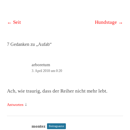
Beitrags-
←
Seit
Hundstage
→
Navigation
7 Gedanken zu „
Aufab
“
arboretum
3. April 2018 um 0:20
Ach, wie traurig, dass der Reiher nicht mehr lebt.
↓
Antworten
montez
Beitragsautor