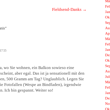
Mä
Fe
Fieldsend-Danks
→
Ja
Ok
Se
nis
“
Au
Ap
Mä
Fe
Ja
17:55
De
Ok
Se
da, wo Sie wohnen, ein Balkon sowieso eine
Au
cheint, aber egal. Das ist ja sensationell mit den
Jul
pen, 500 Gramm am Tag? Unglaublich. Legen Sie
Mä
Sie Fotofallen (Wespe an Bindfaden), irgendwie
Fe
. Ich bin gespannt. Weiter so!
Ja
De
No
Ok