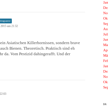
Ja
De
No
Ok
itragsautor
Se
 2015 um 21:32
Au
Jul
Ju
kein Asiatischen Killerhornissen, sondern brave
Ma
 auch Bienen. Theoretisch. Praktisch sind eh
Ap
r da. Vom Pestizid dahingerafft. Und der
Mä
Fe
Ja
De
No
Ok
Se
22:03
DA