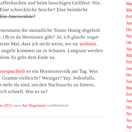
ffeekuchen und beim lauschigen Grillfest: Nix.
Ma
 Eine schreckliche Seuche? Eine heimliche
Mä
Ein Ameisenbär?
Fe
Ja
De
ienenmann die monatliche Tonne Honig abgeholt
No
. Ob es da Hornissen gibt?
Ja, ich glaube sogar
Ok
erste Mal, dass ich nicht weiss, wo sie
wohnen
.
Ap
 angeht kommen sie in Scharen. Langsam werden
Mä
plem. Es geht dem Ende zu.
Fe
Ja
verspachtelt
so ein Hornissenvolk am Tag. Was
De
 Gramm vielleicht? Weniger? Yay. Jedenfalls,
Ju
t mehr da sind, um den Nachwuchs zu füttern,
Ma
lich schnell. War es so?
Fe
Ja
er 2015
unter
Am Wegesrand
veröffentlicht.
De
No
Au
Ap