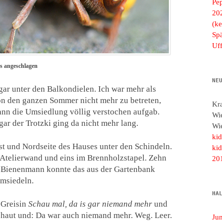
Pe
20
(ke
Spä
Uf
as angeschlagen
NE
ar unter den Balkondielen. Ich war mehr als
kon den ganzen Sommer nicht mehr zu betreten,
Kr
nn die Umsiedlung völlig verstochen aufgab.
Wi
ar der Trotzki ging da nicht mehr lang.
Wi
ki
st und Nordseite des Hauses unter den Schindeln.
ki
r Atelierwand und eins im Brennholzstapel. Zehn
20
der Bienenmann konnte das aus der Gartenbank
umsiedeln.
HA
 Greisin
Schau mal, da is gar niemand mehr
und
chaut und: Da war auch niemand mehr. Weg. Leer.
Ju