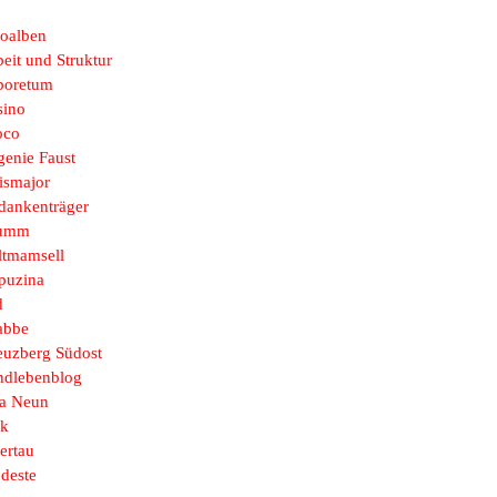
toalben
eit und Struktur
boretum
sino
oco
genie Faust
ismajor
dankenträger
umm
ltmamsell
puzina
d
abbe
euzberg Südost
ndlebenblog
sa Neun
k
ertau
deste