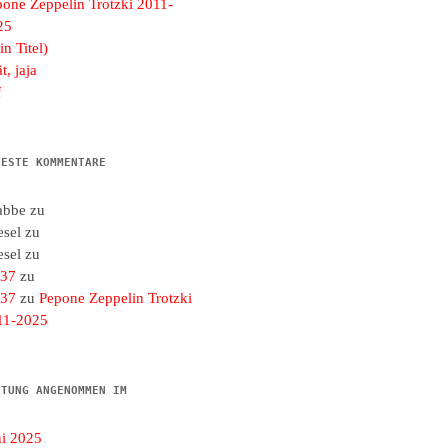
pone Zeppelin Trotzki 2011-
25
in Titel)
t, jaja
f
UESTE KOMMENTARE
abbe
zu
esel
zu
esel
zu
d37
zu
d37
zu
Pepone Zeppelin Trotzki
11-2025
LTUNG ANGENOMMEN IM
ni 2025