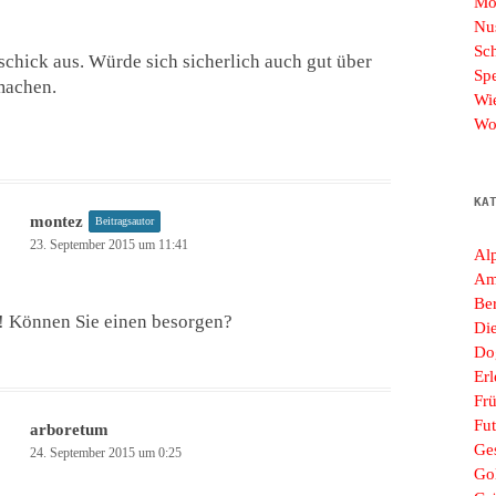
Mo
Nu
Sc
chick aus. Würde sich sicherlich auch gut über
Sp
machen.
Wi
Wo
KA
montez
Beitragsautor
23. September 2015 um 11:41
Al
Am
Ber
! Können Sie einen besorgen?
Di
Do
Erl
Frü
Fut
arboretum
Ges
24. September 2015 um 0:25
Go