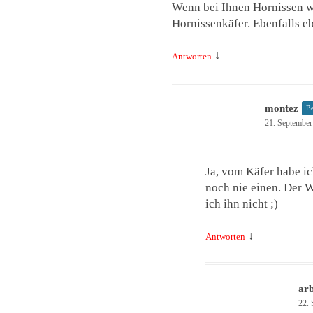
Wenn bei Ihnen Hornissen w
Hornissenkäfer. Ebenfalls e
↓
Antworten
montez
Be
21. September
Ja, vom Käfer habe ic
noch nie einen. Der W
ich ihn nicht ;)
↓
Antworten
ar
22. 