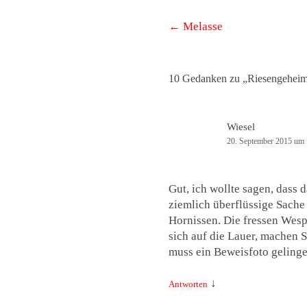
Beitrags-
←
Melasse
Navigation
10 Gedanken zu „
Riesengeheim
Wiesel
20. September 2015 um 
Gut, ich wollte sagen, dass 
ziemlich überflüssige Sache s
Hornissen. Die fressen Wes
sich auf die Lauer, machen 
muss ein Beweisfoto gelingen
↓
Antworten