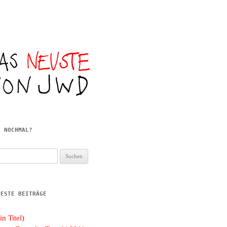
E NOCHMAL?
hen
h:
UESTE BEITRÄGE
in Titel)