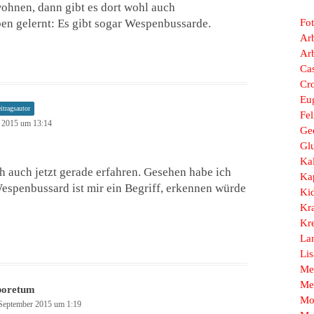
ohnen, dann gibt es dort wohl auch
ben gelernt: Es gibt sogar Wespenbussarde.
Fo
Arb
Ar
Ca
Cr
Eu
itragsautor
Fel
 2015 um 13:14
Ge
Gl
Ka
h auch jetzt gerade erfahren. Gesehen habe ich
Ka
espenbussard ist mir ein Begriff, erkennen würde
Ki
Kr
Kr
La
Li
Me
Me
boretum
Mo
September 2015 um 1:19