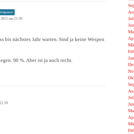
Se
Au
itragsautor
Jul
 2015 um 21:39
Ju
Ma
Ap
ss bis nächstes Jahr warten. Sind ja keine Wespen
Mä
Fe
Ja
egen. 90 %. Aber ist ja auch recht.
De
No
Ok
Se
Au
Jul
21:19
Ju
Ma
Ap
Mä
Fe